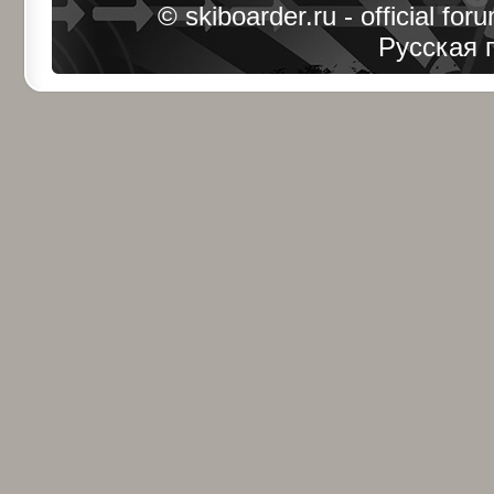
© skiboarder.ru - official fo
Русская 