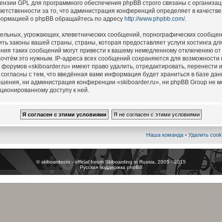
цензии GPL для программного обеспечения phpBB строго связаны с организац
ветственности за то, что администрация конференций определяет в качестве
формацией о phpBB обращайтесь по адресу
http://www.phpbb.com/
.
ельных, угрожающих, клеветнических сообщений, порнографических сообщен
ть законы вашей страны, страны, которая предоставляет услуги хостинга для
ия таких сообщений могут привести к вашему немедленному отключению от
 сочтём это нужным. IP-адреса всех сообщений сохраняются для возможности
 форумов «skiboarder.ru» имеют право удалить, отредактировать, перенести 
 согласны с тем, что введённая вами информация будет храниться в базе да
шения, ни администрация конференции «skiboarder.ru», ни phpBB Group не м
кционированному доступу к ней.
Наша команда
•
Удалить cook
© skiboarder.ru - official forum Skiboarding in Russia, 2005 - 2015
Русская поддержка phpBB