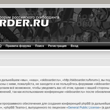
Q
Правила форума
Поиск
Регистрация
Вход
 дальнейшем «мы», «наш», «skiboarder.ru», «http://skiboarder.ru/forum»), вы п
сны с ними, пожалуйста, не заходите и не пользуйтесь форумами «skiboarder
делаем всё возможное, чтобы уведомить вас об этом, однако с вашей сторон
менений, так как использование конференции «skiboarder.ru» после обновле
 программного обеспечения для создания конференций phpBB (в дальнейше
», «phpBB Teams»), выпущенного по лицензии «
General Public License
» (в да