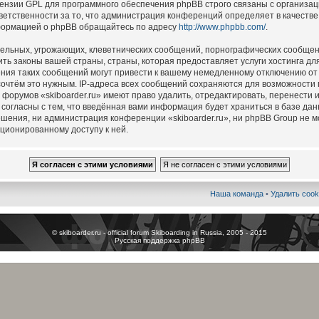
цензии GPL для программного обеспечения phpBB строго связаны с организац
ветственности за то, что администрация конференций определяет в качестве
формацией о phpBB обращайтесь по адресу
http://www.phpbb.com/
.
ельных, угрожающих, клеветнических сообщений, порнографических сообщен
ть законы вашей страны, страны, которая предоставляет услуги хостинга для
ия таких сообщений могут привести к вашему немедленному отключению от
 сочтём это нужным. IP-адреса всех сообщений сохраняются для возможности
 форумов «skiboarder.ru» имеют право удалить, отредактировать, перенести 
 согласны с тем, что введённая вами информация будет храниться в базе да
шения, ни администрация конференции «skiboarder.ru», ни phpBB Group не м
кционированному доступу к ней.
Наша команда
•
Удалить cook
© skiboarder.ru - official forum Skiboarding in Russia, 2005 - 2015
Русская поддержка phpBB