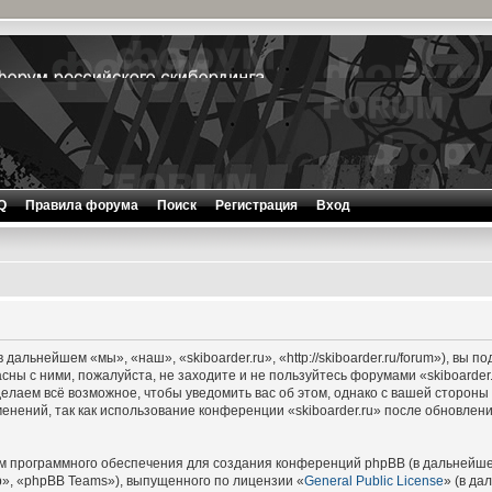
Q
Правила форума
Поиск
Регистрация
Вход
 дальнейшем «мы», «наш», «skiboarder.ru», «http://skiboarder.ru/forum»), вы п
сны с ними, пожалуйста, не заходите и не пользуйтесь форумами «skiboarder
делаем всё возможное, чтобы уведомить вас об этом, однако с вашей сторон
менений, так как использование конференции «skiboarder.ru» после обновле
 программного обеспечения для создания конференций phpBB (в дальнейше
», «phpBB Teams»), выпущенного по лицензии «
General Public License
» (в да