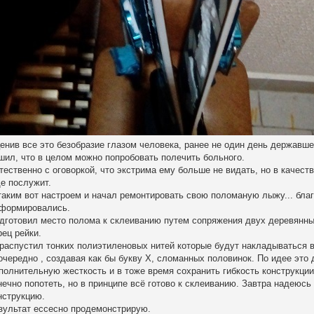
енив все это безобразие глазом человека, ранее не один день державш
шил, что в целом можно попробовать полечить больного.
тественно с оговоркой, что экстрима ему больше не видать, но в качест
е послужит.
таким вот настроем и начал ремонтировать свою поломаную лыжу... благ
формировались.
дготовил место полома к склеиванию путем сопряжения двух деревянн
рец рейки.
распустил тонких полиэтиленовых нитей которые будут накладываться в
очередно , создавая как бы букву Х, сломанных половинок. По идее это
полнительную жесткость и в тоже время сохранить гибкость конструкци
нечно попотеть, но в принципе всё готово к склеиванию. Завтра надеюсь
нструкцию.
зультат ессесно продемонстрирую.