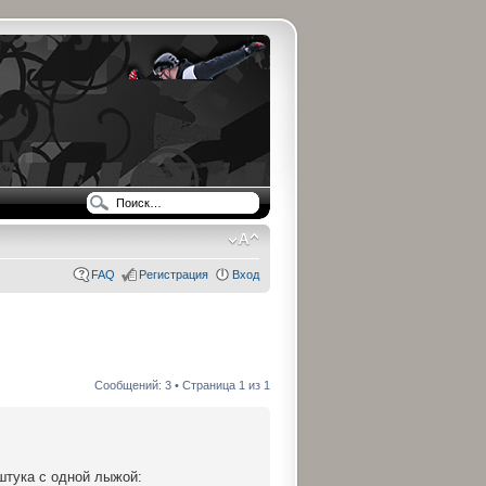
FAQ
Регистрация
Вход
Сообщений: 3 • Страница
1
из
1
 штука с одной лыжой: