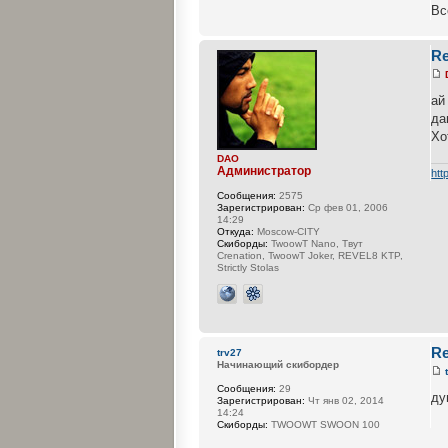
Вс
R
ай
да
Хо
DAO
Администратор
htt
Сообщения:
2575
Зарегистрирован:
Ср фев 01, 2006
14:29
Откуда:
Moscow-CITY
Cкиборды:
TwoowT Nano, Твут
Crenation, TwoowT Joker, REVEL8 KTP,
Strictly Stolas
R
trv27
Начинающий скибордер
Сообщения:
29
ду
Зарегистрирован:
Чт янв 02, 2014
14:24
Cкиборды:
TWOOWT SWOON 100