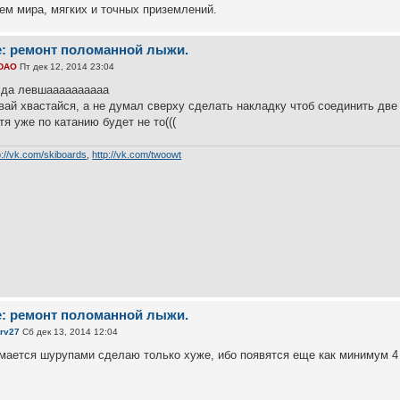
ем мира, мягких и точных приземлений.
e: ремонт поломанной лыжи.
DAO
Пт дек 12, 2014 23:04
 да левшаааааааааа
вай хвастайся, а не думал сверху сделать накладку чтоб соединить две
тя уже по катанию будет не то(((
p://vk.com/skiboards
,
http://vk.com/twoowt
e: ремонт поломанной лыжи.
trv27
Сб дек 13, 2014 12:04
мается шурупами сделаю только хуже, ибо появятся еще как минимум 4