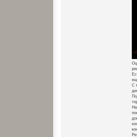
Оц
ре
Ес
ещ
С 
де
По
то
На
по
до
ко
ко
Ре