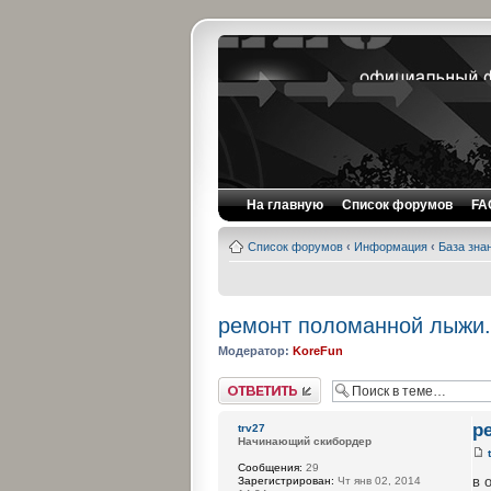
На главную
Список форумов
FA
Список форумов
‹
Информация
‹
База зна
ремонт поломанной лыжи.
Модератор:
KoreFun
Ответить
р
trv27
Начинающий скибордер
Сообщения:
29
в 
Зарегистрирован:
Чт янв 02, 2014