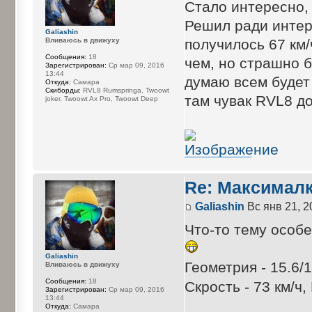
Стало интересно, 
Решил ради интер
Galiashin
Вливаюсь в движуху
получилось 67 км/ч
Сообщения:
18
чем, но страшно 
Зарегистрирован:
Ср мар 09, 2016
13:44
думаю всем будет
Откуда:
Самара
Cкиборды:
RVL8 Rumspringa, Twoowt
там чувак RVL8 до
joker, Twoowt Ax Pro, Twoowt Deep
Re: Максимал
Galiashin
Вс янв 21, 2
Что-то тему особ
Galiashin
Геометрия - 15.6/1
Вливаюсь в движуху
Сообщения:
18
Скрость - 73 км/ч
Зарегистрирован:
Ср мар 09, 2016
13:44
Откуда:
Самара