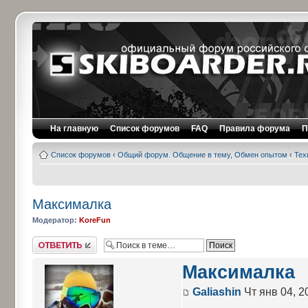
На главную
Список форумов
FAQ
Правила форума
П
Список форумов
‹
Общий форум. Общение в тему, Обмен опытом
‹
Тех
Максималка
Модератор:
KoreFun
Ответить
Максималка
Galiashin
Чт янв 04, 2