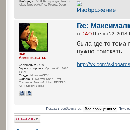
Cкиборды:
RVL8 Rumspringa, Twoowt
joker, Twoowt Ax Pro, Twoowt Deep
Re: Максимал
DAO
Пн янв 22, 2018 
была где то тема 
нужно поискать...
DAO
Администратор
http://vk.com/skiboard
Сообщения:
2575
Зарегистрирован:
Ср фев 01, 2006
14:29
Откуда:
Moscow-CITY
Cкиборды:
TwoowT Nano, Твут
Crenation, TwoowT Joker, REVEL8
KTP, Strictly Stolas
Показать сообщения за:
Поле с
Ответить