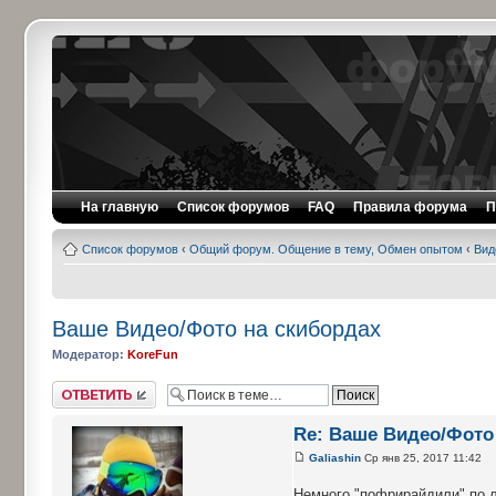
На главную
Список форумов
FAQ
Правила форума
П
Список форумов
‹
Общий форум. Общение в тему, Обмен опытом
‹
Вид
Ваше Видео/Фото на скибордах
Модератор:
KoreFun
Ответить
Re: Ваше Видео/Фото
Galiashin
Ср янв 25, 2017 11:42
Немного "пофрирайдили" по 