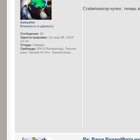
Стабилизатор купил, теперь 
Galiashin
Вливаюсь в движуху
Сообщения:
18
Зарегистрирован:
Ср мар 09, 2016
13:44
Откуда:
Самара
Cкиборды:
RVL8 Rumspringa, Twoowt
joker, Twoowt Ax Pro, Twoowt Deep
Re: Ваше Видео/Фото на