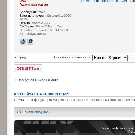
http://vk.com/skiboards
,
http://vk.co
DAO
Администратор
Сообщения:
2575
Зарегистрирован:
Ср фев 01, 2006
14:29
Откуда:
Moscow-CITY
Cкиборды:
TwoowT Nano, Твут
Crenation, TwoowT Joker, REVEL8
KTP, Strictly Stolas
Пред.
Показать сообщения за:
Пол
Ответить
Вернуться в Видео и Фото
КТО СЕЙЧАС НА КОНФЕРЕНЦИИ
Сейчас этот форум просматривают: нет зарегистрированных пользователей и
Список форумов
© skiboarder.ru - offici
Рус