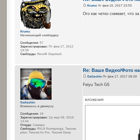
Krumz
Чт фев 16, 2017 23:55
Ого как четко снимает, что з
Krumz
Начинающий скибордер
Сообщения:
57
Зарегистрирован:
Пт фев 17, 2012
19:59
Cкиборды:
Revel8 Slapdash
Re: Ваше Видео/Фото на
Galiashin
Пт фев 17, 2017 09:29
Feiyu Tech G5
ВЛОЖЕНИЯ
Galiashin
Вливаюсь в движуху
Сообщения:
18
Зарегистрирован:
Ср мар 09, 2016
13:44
Откуда:
Самара
Cкиборды:
RVL8 Rumspringa, Twoowt
joker, Twoowt Ax Pro, Twoowt Deep